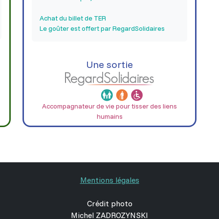
Achat du billet de TER
Le goûter est offert par RegardSolidaires
Une sortie
Accompagnateur de vie pour tisser des liens
humains
Mentions légales
Crédit photo
Michel ZADROZYNSKI