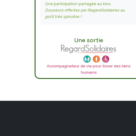
Une participation partagée au kms.
Douceurs offertes par RegardSolidaires au
goût très spiruline !
Une sortie
Accompagnateur de vie pour tisser des liens
humains