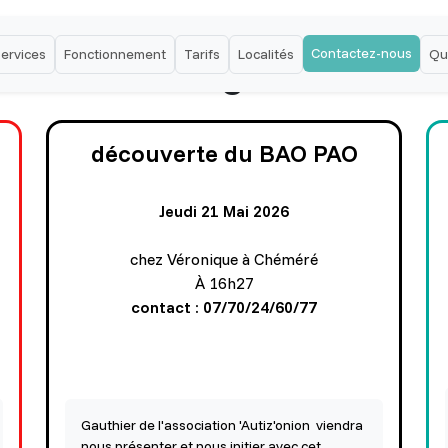
Contactez-nous
ervices
Fonctionnement
Tarifs
Localités
Qu
es sorties RegardSolidair
découverte du BAO PAO
Jeudi 21 Mai 2026
chez Véronique à Chéméré
À 16h27
contact : 07/70/24/60/77
Gauthier de l'association 'Autiz'onion viendra
nous présenter et nous initier avec cet